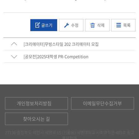
글쓰기
수정
삭제
목록
[크리에이터]무빙스타일 202 크리에이터 모집
[공모전]2025대학생 PR-Competition
개인정보처리방침
이메일무단수집거부
찾아오시는 길
27136 충청북도 제천시 세명로 65 (신월동) 세명대학교 사회과학관 403호 광고
홍보학과