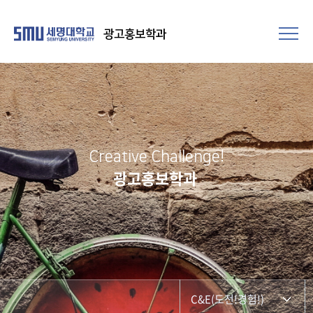
광고홍보학과
Creative Challenge!
광고홍보학과
C&E(도전!경험!)