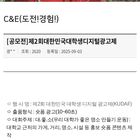
광고영상 제작실습
C&E(도전!경험!)
광고디자인 자격증취득
C&E(도전!경험!)
[공모전]제2회대한민국대학생디지털광고제
광* *
조회 : 2620
등록일 : 2025-09-03
ㅇ 행 사 명 : 제2회 대한민국 대학생 디지털 광고제(KUDAF)
ㅇ 출품형식 : 숏폼 광고(10~60초)
ㅇ 대회주제 : 대.좋.소(우리 대학가 좋은 명소 만들기 운동) :
대학교 근처의 가게, 거리, 명소, 시설 등 홍보 숏폼 콘텐츠 제
작