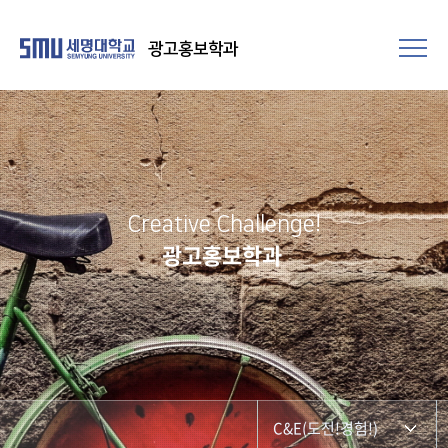
광고홍보학과
Creative Challenge!
광고홍보학과
C&E(도전!경험!)