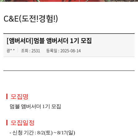
광고영상 제작실습
C&E(도전!경험!)
광고디자인 자격증취득
C&E(도전!경험!)
[앰버서더]멈블 앰버서더 1기 모집
광* *
조회 : 2531
등록일 : 2025-08-14
모집명
멈블 앰버서더 1기 모집
모집일정
- 신청 기간 : 8/2(토) ~ 8/17(일)