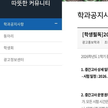
따뜻한 커뮤니티
학과공지
학과공지사항
[학생필독]2
동아리
광고홍보학과
조회
학생회
2026학년도 1
학기 
광고정보센터
1. 중간
고사 상세 일
-
시험 일정
: 2026.
2. 중간고사 운영 원
가
.
모든 시험 시간