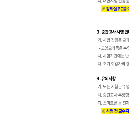
나. 대면시험 진행 
※ 강의실 PC를
3. 중간고사 시행 
가
.
시험 진행은 교과
- 교양교과목은 수업
나. 시험기간에는 반
다. 조기 취업자의 
4.
유의사항
가.
모든 시험은 수업
나.
중간
고사 부정행
다.
스마트폰 등 전
※ 시험 전 교수