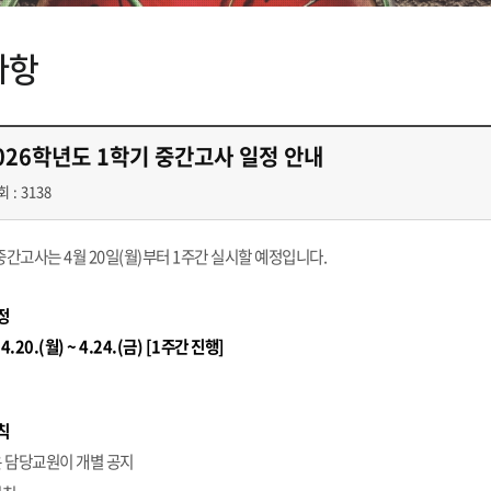
사항
026학년도 1학기 중간고사 일정 안내
 : 3138
중간고사는 4월 20일(월)부터
1
주간 실시할 예정입니다
.
정
 4.20.(월
) ~ 4.24.(금
) [1
주간 진행
]
칙
은 담당교원이 개별 공지