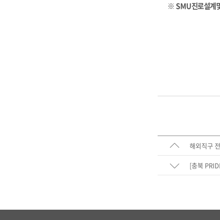
※ SMU진로설계및
해외직구 
[충북 PRI