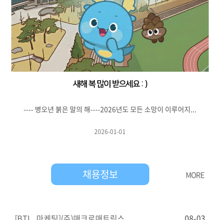
새해 복 많이 받으세요 : )
---- 병오년 붉은 말의 해----2026년도 모든 소망이 이루어지...
2026-01-01
채용정보
MORE
[BTL_마케팅](주)매크로매트릭스
08-03