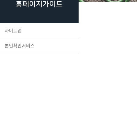
홈페이지가이드
사이트맵
본인확인서비스