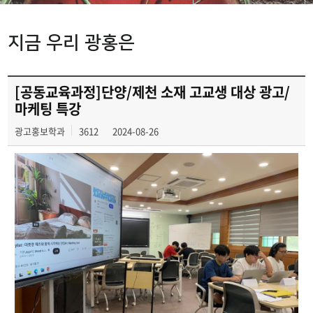
학과개요
지금 우리 광홍은
학과연혁
교수소개
[공동교육과정]단양/제천 소재 고교생 대상 광고/
마케팅 특강
Wilco로 보는
광고홍보학과
광고홍보학과
3612
2024-08-26
지금 우리 광홍은