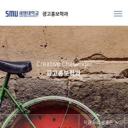
광고홍보학과
Creative Challenge!
광고홍보학과
지금 우리 광홍은