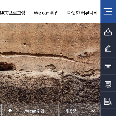
별CC프로그램
We can 취업
따뜻한 커뮤니티
We can 취업
채용정보