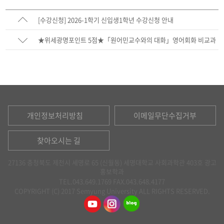
[수강신청] 2026-1학기 신입생1학년 수강신청 안내
★위세광명포인트 5점★「원어민교수와의 대화」영어회화 비교과
프로그램 특강 수강생 모집 안내
개인정보처리방침
이메일무단수집거부
찾아오시는 길
27136 충청북도 제천시 세명로 65 (신월동) 세명대학교 사회과학관 403호 광고
홍보학과
TEL.043.649.1769
FAX.043.648.4177
COPYRIGHT (C) 2017 Semyung University ALL RIGHTS RESERVED.