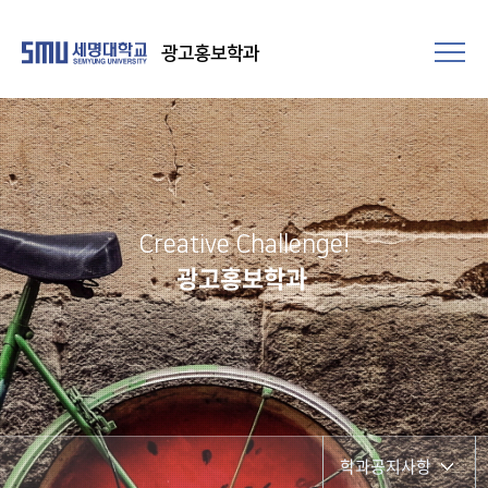
광고홍보학과
Creative Challenge!
광고홍보학과
학과공지사항