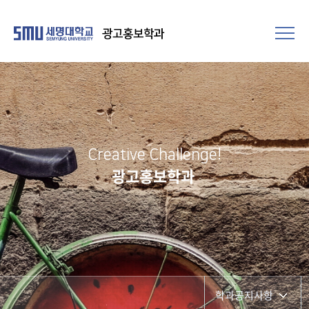
광고홍보학과
Creative Challenge!
광고홍보학과
학과공지사항