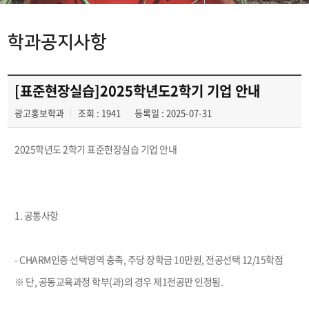
학과공지사항
학과공지사항
동아리
학생회
[표준현장실습]2025학년도2학기 기업 안내
광고홍보학과
조회 : 1941
등록일 : 2025-07-31
광고정보센터
2025학년도 2학기 표준현장실습 기업 안내
1. 공통사항
- CHARM인증 선택영역 충족, 주당 장학금 10만원, 전공선택 12/15학점
※ 단, 공동교육과정 학부(과)의 경우 제1전공만 인정됨.