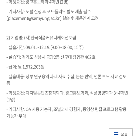
- 학생요건: 광고홍보학과 4학년 (2명)
- 기타사항: 포탈 신청 후 포트폴리오 별도 제출 필수
(placement@semyung.ac.kr ) 실습 후 채용연계 고려
2) 기업명: (사)한국식품커뮤니케이션포럼
- 실습기간: 09.01.~12.19.(9:00~18:00, 15주)
- 실습지: 경기도 성남시 금광2동 신구대 창업관 402호
- 급여: 월 1,572,203원
- 실습내용: 정부 연구용역 과제 자료 수집, 논문 번역, 언론 보도 자료 검토
등
- 학생요건: 디지털콘텐츠창작학과, 광고홍보학과, 식품영양학과 3~4학년
(1명)
- 기타사항: OA 사용 가능자, 조별과제 경험자, 동영상 편집 프로그램 활용
가능자 우대
목록